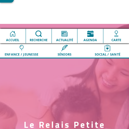
Accueil
Petite enfance (<3 ans)
Le Relais Petite Enfance
ACCUEIL
ACCUEIL
VILLE
RECHERCHE
RECHERCHE
QUOTIDIEN
ACTUALITÉ
ACTUALITÉ
LOISIRS
AGENDA
AGENDA
DÉMARCHES
CARTE
CARTE
ENFANCE / JEUNESSE
SÉNIORS
SOCIAL / SANTÉ
Le Relais Petite