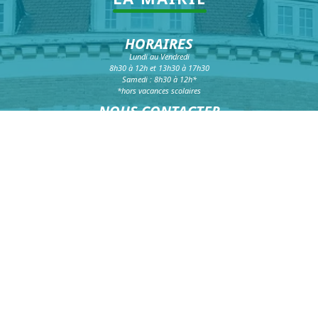
HORAIRES
Lundi au Vendredi
8h30 à 12h et 13h30 à 17h30
Samedi : 8h30 à 12h*
*hors vacances scolaires
NOUS CONTACTER
Téléphone :
03 20 16 99 99
Fax :
03 20 16 99 98
Formulaire de contact
HÔTEL DE VILLE
39 rue faidherbe
CS 20425
59814 Lesquin Cedex