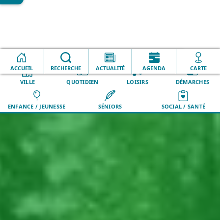
Accueil
Parcs et espaces verts
Parc d'Enchemont
ACCUEIL
RECHERCHE
ACTUALITÉ
AGENDA
CARTE
VILLE
QUOTIDIEN
LOISIRS
DÉMARCHES
ENFANCE / JEUNESSE
SÉNIORS
SOCIAL / SANTÉ