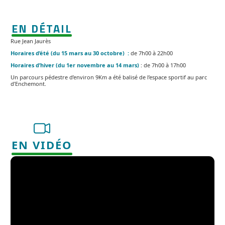
EN DÉTAIL
Rue Jean Jaurès
Horaires d’été (du 15 mars au 30 octobre) :
de 7h00 à 22h00
Horaires d’hiver (du 1er novembre au 14 mars)
: de 7h00 à 17h00
Un parcours pédestre d’environ 9Km a été balisé de l’espace sportif au parc
d’Enchemont.
EN VIDÉO