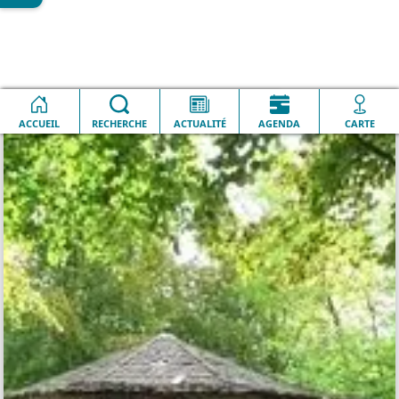
Accueil
QUOTIDIEN
Parc d'Enchemont
ACCUEIL
RECHERCHE
ACTUALITÉ
AGENDA
CARTE