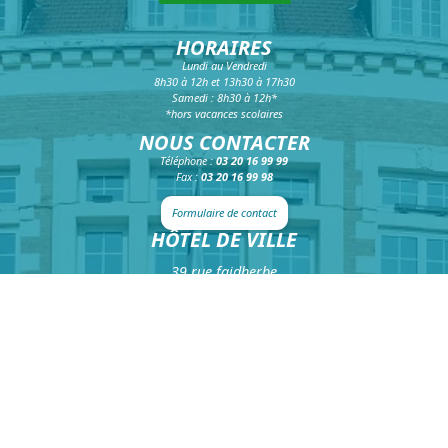
HORAIRES
Lundi au Vendredi
8h30 à 12h et 13h30 à 17h30
Samedi : 8h30 à 12h*
*hors vacances scolaires
NOUS CONTACTER
Téléphone :
03 20 16 99 99
Fax :
03 20 16 99 98
Formulaire de contact
HÔTEL DE VILLE
39 rue faidherbe
CS 20425
59814 Lesquin Cedex