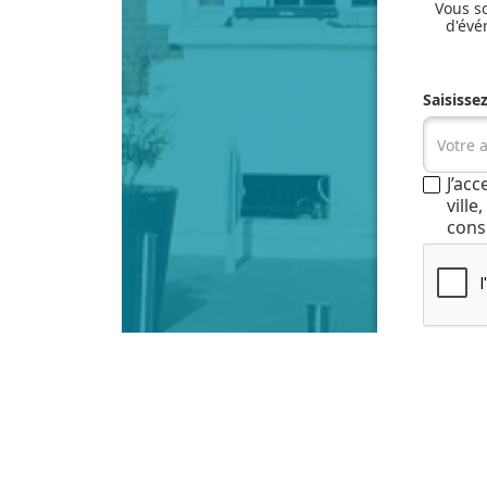
Vous so
d'évé
Saisisse
J’ac
vill
cons