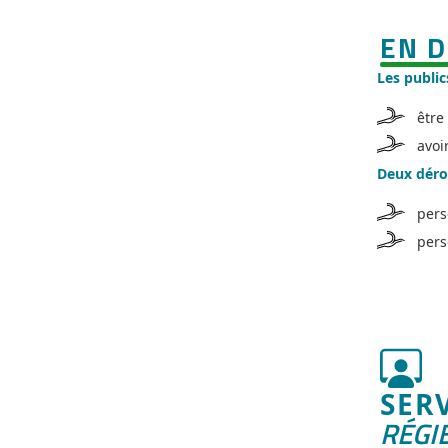
EN D
Les public
être
avoi
Deux dérog
pers
pers
SER
RÉGI