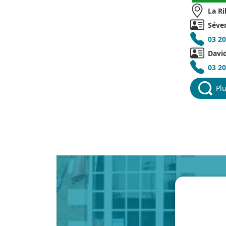
La Ri
Séve
03 20
Davi
03 20
Plu