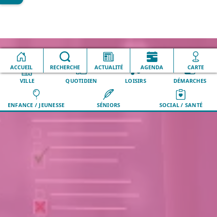
Accueil
ENFANCE / JEUNESSE
Régie
ACCUEIL
RECHERCHE
ACTUALITÉ
AGENDA
CARTE
VILLE
QUOTIDIEN
LOISIRS
DÉMARCHES
ENFANCE / JEUNESSE
SÉNIORS
SOCIAL / SANTÉ