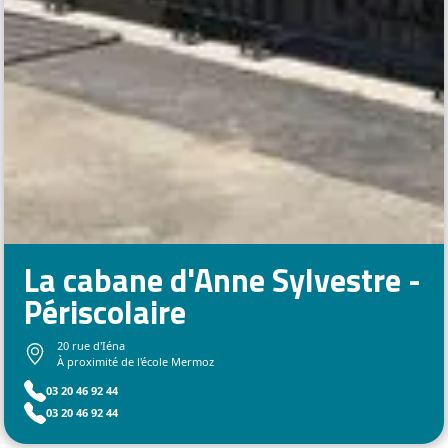
La cabane d'Anne Sylvestre -
Périscolaire
20 rue d'Iéna
À proximité de l'école Mermoz
03 20 46 92 44
03 20 46 92 44