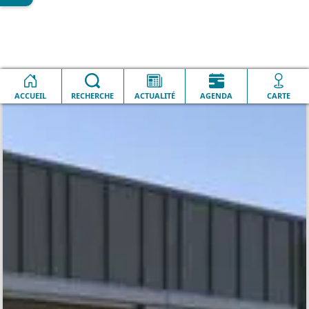
Vie scolaire (3-11
La cabane d'Anne Sylvestre -
Accueil
ans)
Périscolaire
ACCUEIL
RECHERCHE
ACTUALITÉ
AGENDA
CARTE