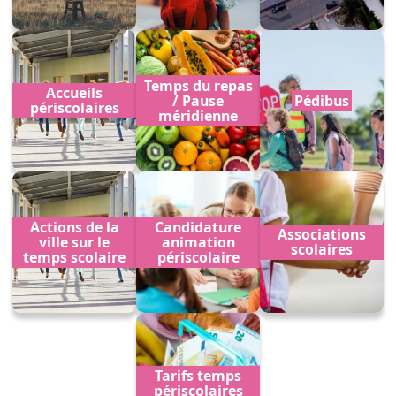
Temps du repas
Accueils
/ Pause
Pédibus
périscolaires
méridienne
Actions de la
Candidature
Associations
ville sur le
animation
scolaires
temps scolaire
périscolaire
Tarifs temps
périscolaires