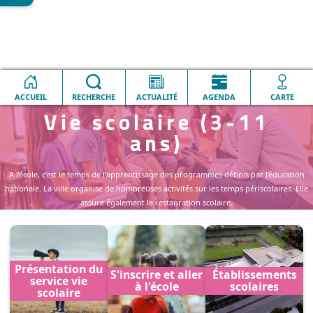
Accueil
Vie scolaire (3-11 ans)
ACCUEIL
RECHERCHE
ACTUALITÉ
AGENDA
CARTE
Vie scolaire (3-11
ans)
A l’école, c’est le temps de l’apprentissage des programmes définis par l’éducation
nationale. La ville organise de nombreuses activités sur les temps périscolaires. Elle
assure également la restauration scolaire.
Présentation du
S'inscrire et aller
Établissements
service vie
à l'école
scolaires
scolaire