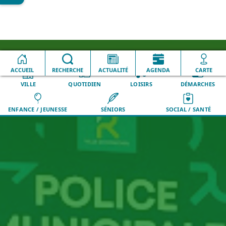
Accueil
QUOTIDIEN
Police nationale de Ronchin
ACCUEIL
RECHERCHE
ACTUALITÉ
AGENDA
CARTE
VILLE
QUOTIDIEN
LOISIRS
DÉMARCHES
ENFANCE / JEUNESSE
SÉNIORS
SOCIAL / SANTÉ