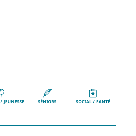
/ JEUNESSE
SÉNIORS
SOCIAL / SANTÉ
0h à 18h- Jeudi de 15h à 18h- Vendredi de 15h à