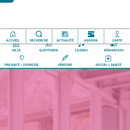
S'inscrire et aller à
Quand et comment s'inscrire
Accueil
l'école
?
ACCUEIL
RECHERCHE
ACTUALITÉ
AGENDA
CARTE
VILLE
QUOTIDIEN
LOISIRS
DÉMARCHES
ENFANCE / JEUNESSE
SÉNIORS
SOCIAL / SANTÉ