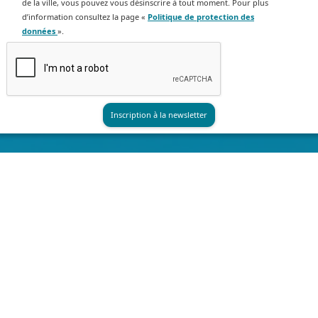
de la ville, vous pouvez vous désinscrire à tout moment. Pour plus
d’information consultez la page «
Politique de protection des
données
».
LA MAIRIE
HORAIRES
Lundi au Vendredi
8h30 à 12h et 13h30 à 17h30
Samedi : 8h30 à 12h*
*hors vacances scolaires
NOUS CONTACTER
Téléphone :
03 20 16 99 99