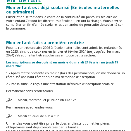
Mon enfant est déjà scolarisé (En écoles maternelles
ou primaires)
L’inscription se fait dans le cadre de la continuité du parcours scolaire de
votre enfant.Ce sont les directeurs d'école qui en ont la charge. Vous devrez
compléter en fin d’année scolaire les demandes de poursuite de scolarité sur
la commune.
-----------------------------------
Mon enfant fait sa première rentrée
Pour la rentrée scolaire 2026 à l'école maternelle, sont admis les enfants nés
en 2023, ainsi que ceux nés en janvier et février 2024 (né jusqu'au 1er mars
2024) s'ils souhaitent être scolarisés en toute petite section.
Les inscriptions se déroulent en mairie du mardi 24 février au jeudi 19
mars 2026
1 - Après m'être présenté en mairie (lors des permanences) on me donnera un
récépissé accusant réception de ma demande d'inscription.
2 - Par la suite, je reçois une attestation définitive d'inscription scolaire.
Permanence sans rendez-vous :
Mardi, mercredi et jeudi de 8h30 à 12h
Permanence avec rendez-vous :
Mardi et jeudi de 16h à 19h
Un rendez-vous peut être pris si le dossier d'inscription et les pièces
obligatoires sont déjà complétées par la famille.
En cas de dossier incomplet : vous devrez revenir aux permanences indiquées