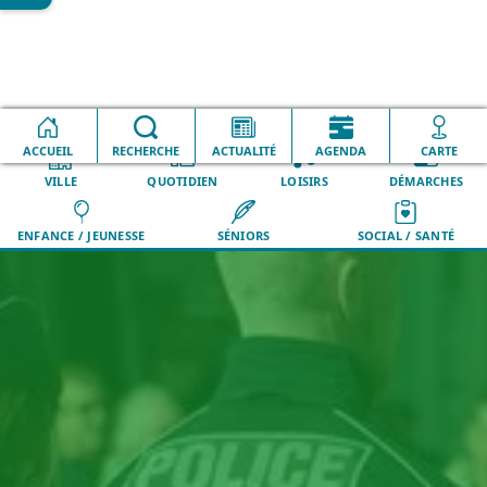
Accueil
Sécurité
Police municipale
ACCUEIL
RECHERCHE
ACTUALITÉ
AGENDA
CARTE
VILLE
QUOTIDIEN
LOISIRS
DÉMARCHES
ENFANCE / JEUNESSE
SÉNIORS
SOCIAL / SANTÉ