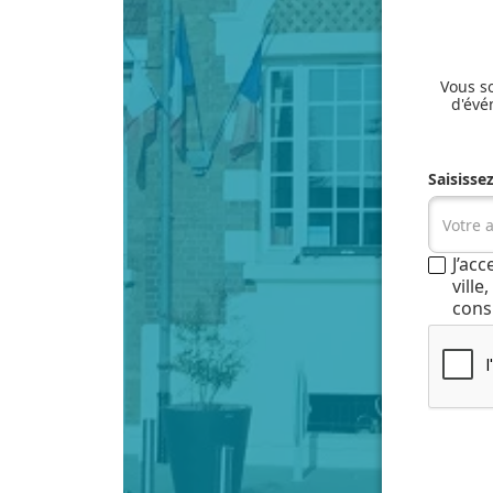
Vous so
d'évé
Saisisse
J’ac
vill
cons