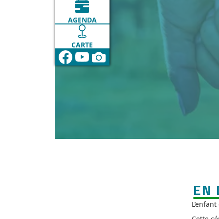
AGENDA
CARTE
EN 
L’enfant
Cette cé