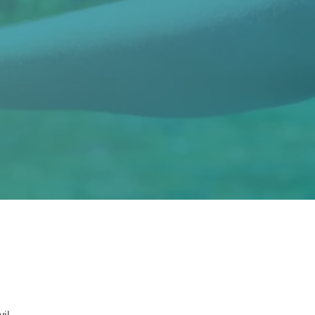
l
il.