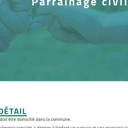
Parrainage civi
DÉTAIL
 doit être domicilié dans la commune.
rémonie consiste à donner à l’enfant un parrain et une marraine civ