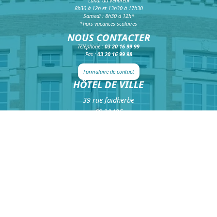
Lundi au Vendredi
8h30 à 12h et 13h30 à 17h30
Samedi : 8h30 à 12h*
*hors vacances scolaires
NOUS CONTACTER
Téléphone :
03 20 16 99 99
Fax :
03 20 16 99 98
Formulaire de contact
HÔTEL DE VILLE
39 rue faidherbe
CS 20425
59814 Lesquin Cedex