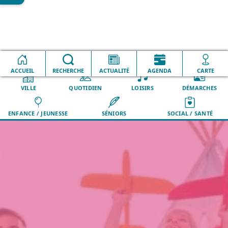
Les actions autour de la
Les formations en
Accueil
parentalité
parentalités
ACCUEIL
RECHERCHE
ACTUALITÉ
AGENDA
CARTE
VILLE
QUOTIDIEN
LOISIRS
DÉMARCHES
ENFANCE / JEUNESSE
SÉNIORS
SOCIAL / SANTÉ