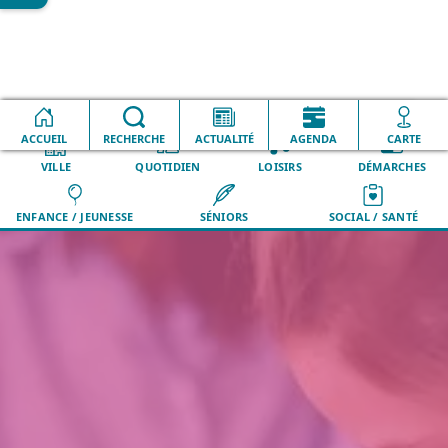
Accueil
S'inscrire et aller à l'école
La scolarité à domicile
ACCUEIL
RECHERCHE
ACTUALITÉ
AGENDA
CARTE
VILLE
QUOTIDIEN
LOISIRS
DÉMARCHES
ENFANCE / JEUNESSE
SÉNIORS
SOCIAL / SANTÉ