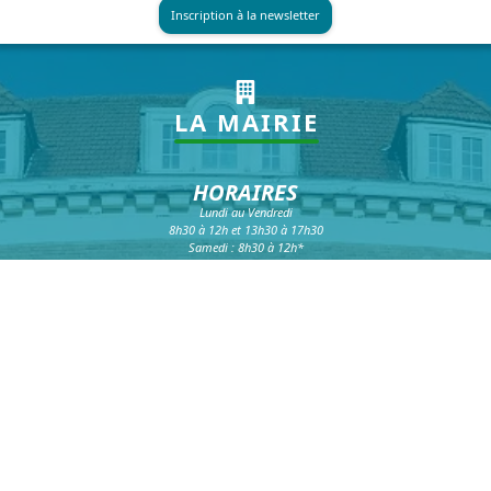
LA MAIRIE
HORAIRES
Lundi au Vendredi
8h30 à 12h et 13h30 à 17h30
Samedi : 8h30 à 12h*
*hors vacances scolaires
NOUS CONTACTER
Téléphone :
03 20 16 99 99
Fax :
03 20 16 99 98
Formulaire de contact
HÔTEL DE VILLE
39 rue faidherbe
CS 20425
59814 Lesquin Cedex