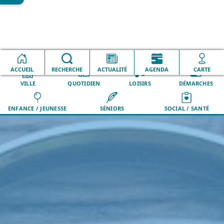
Accueil
C.C.A.S
Emploi
ACCUEIL
RECHERCHE
ACTUALITÉ
AGENDA
CARTE
VILLE
QUOTIDIEN
LOISIRS
DÉMARCHES
ENFANCE / JEUNESSE
SÉNIORS
SOCIAL / SANTÉ