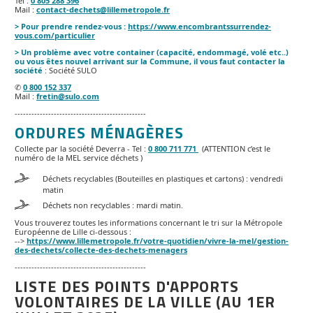
Tel :
0 805 288 396
Mail :
contact-dechets@lillemetropole.fr
> Pour prendre rendez-vous :
https://www.encombrantssurrendez-
vous.com/particulier
> Un problème avec votre container (capacité, endommagé, volé etc..)
ou vous êtes nouvel arrivant sur la Commune, il vous faut contacter la
société
: Société SULO
✆
0 800 152 337
Mail :
fretin@sulo.com
-----------------------------------------------
ORDURES MÉNAGÈRES
Collecte par la société Deverra - Tel :
0 800 711 771
(ATTENTION c’est le
numéro de la MEL service déchets )
Déchets recyclables (Bouteilles en plastiques et cartons) : vendredi
matin
Déchets non recyclables : mardi matin.
Vous trouverez toutes les informations concernant le tri sur la Métropole
Européenne de Lille ci-dessous :
-->
https://www.lillemetropole.fr/votre-quotidien/vivre-la-mel/gestion-
des-dechets/collecte-des-dechets-menagers
-----------------------------------------------
LISTE DES POINTS D'APPORTS
VOLONTAIRES DE LA VILLE (AU 1ER