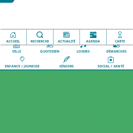
Collecte et traitement des ordures
Accueil
Environnement
ménagères
ACCUEIL
RECHERCHE
ACTUALITÉ
AGENDA
CARTE
VILLE
QUOTIDIEN
LOISIRS
DÉMARCHES
ENFANCE / JEUNESSE
SÉNIORS
SOCIAL / SANTÉ