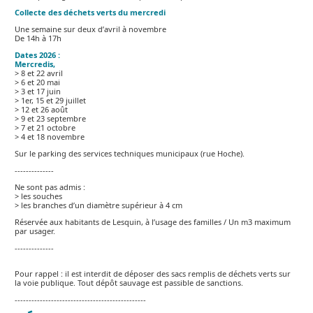
Collecte des déchets verts du mercredi
Une semaine sur deux d’avril à novembre
De 14h à 17h
Dates 2026 :
Mercredis,
> 8 et 22 avril
> 6 et 20 mai
> 3 et 17 juin
> 1er, 15 et 29 juillet
> 12 et 26 août
> 9 et 23 septembre
> 7 et 21 octobre
> 4 et 18 novembre
Sur le parking des services techniques municipaux (rue Hoche).
--------------
Ne sont pas admis :
> les souches
> les branches d’un diamètre supérieur à 4 cm
Réservée aux habitants de Lesquin, à l’usage des familles / Un m3 maximum
par usager.
--------------
Pour rappel : il est interdit de déposer des sacs remplis de déchets verts sur
la voie publique. Tout dépôt sauvage est passible de sanctions.
-----------------------------------------------