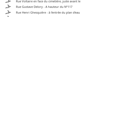
Rue Voltaire en face du cimetière, juste avant le
Rue Gustave Delory - A hauteur du N°117
Rue Henri Ghesquière - à l'entrée du plan d'eau
Rue Pierre Brizon - En face du centre culturel
Rue d'Iéna - Parking Teddy Riner
Croisement de l'avenue de la Motte et de la rue Arnaud Tournant
-----------------------------------------------
DÉCHETTERIE
Vous devez vous munir d’un badge « Pass’ Déchetterie »
Retrouvez toutes les informations sur les dechetteries
-->
Sur le site de la MEL