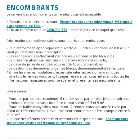
ENCOMBRANTS
Le service des encombrants sur rendez-vous est accessible :
> Depuis le site internet suivant :
Encombrants sur rendez-vous | Métropole
européenne de Lille
,
> Ou au numéro unique
0800 711 771
, taper 2 (service et appel gratuits).
Informations complémentaires pour la prise de rendez-vous :
- La plateforme téléphonique est ouverte du lundi au vendredi de 8 h à 17 h
(sauf jours fériés) sans interruption,
- Les rendez-vous s'effectuent par créneau à domicile (de 6h à 20h),
- La présence physique n'est pas obligatoire lors de la collecte,
- Le délai de prise de rendez-vous est de 10 jours ouvrables,
- La gestion des demandes urgentes (décès, déménagements) s'effectue en
48h via les mêmes modalités d'accès (site internet ou numéro unique),
- Une fois le rendez-vous pris, l’usager recevra par courriel et sms toutes les
informations nécessaires pour préparer et présenter ses encombrants.
Bon à savoir :
- Pour les particuliers, maximum 6 rendez-vous
par année civile par adresse.
3
Le volume d’encombrants doit être compris entre 0,5 et 5 m
- Pour les bailleurs/syndics, maximum 12 rendez-vous
par année civile par
point de référencement. Le volume d’encombrants doit être compris entre 3
3
et 20 m
- La liste des déchets acceptés et interdits est disponible sur :
Encombrants
sur rendez-vous | Métropole européenne de Lille
-----------------------------------------------