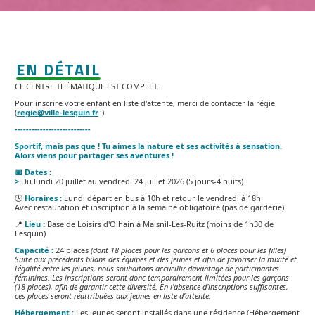
EN DÉTAIL
CE CENTRE THÉMATIQUE EST COMPLET.
Pour inscrire votre enfant en liste d'attente, merci de contacter la régie
(
regie@ville-lesquin.fr
)
---------------------------
Sportif, mais pas que ! Tu aimes la nature et ses activités à sensation.
Alors viens pour partager ses aventures !
📅 Dates :
>
Du lundi 20 juillet au vendredi 24 juillet 2026 (5 jours-4 nuits)
🕓
Horaires :
Lundi départ en bus à 10h et retour le vendredi à 18h
Avec restauration et inscription à la semaine obligatoire (pas de garderie).
📍
Lieu :
Base de Loisirs d'Olhain à Maisnil-Les-Ruitz (moins de 1h30 de
Lesquin)
Capacité :
24 places
(dont 18 places pour les garçons et 6 places pour les filles)
Suite aux précédents bilans des équipes et des jeunes et afin de favoriser la mixité et
l’égalité entre les jeunes, nous souhaitons accueillir davantage de participantes
féminines. Les inscriptions seront donc temporairement limitées pour les garçons
(18 places), afin de garantir cette diversité. En l’absence d’inscriptions suffisantes,
ces places seront réattribuées aux jeunes en liste d’attente.
Hébergement :
Les jeunes seront installés dans une résidence (Hébergement