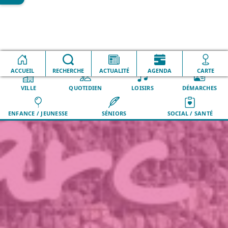
Centres thématiques
COMPLET - Séjour de
Accueil
Ados
vacances
ACCUEIL
RECHERCHE
ACTUALITÉ
AGENDA
CARTE
VILLE
QUOTIDIEN
LOISIRS
DÉMARCHES
ENFANCE / JEUNESSE
SÉNIORS
SOCIAL / SANTÉ