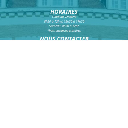
HORAIRES
Lundi au Vendredi
8h30 à 12h et 13h30 à 17h30
Samedi : 8h30 à 12h*
*hors vacances scolaires
NOUS CONTACTER
Téléphone :
03 20 16 99 99
Fax :
03 20 16 99 98
Formulaire de contact
HÔTEL DE VILLE
39 rue faidherbe
CS 20425
59814 Lesquin Cedex