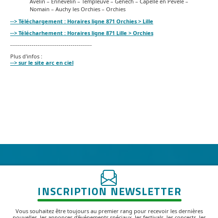
Avelin – Ennevelin – Templeuve – Genech – Capelle en Pévèle –
Nomain – Auchy les Orchies – Orchies
--> Téléchargement : Horaires ligne 871 Orchies > Lille
--> Télécharhement : Horaires ligne 871 Lille > Orchies
------------------------------------------
Plus d'infos :
--> sur le site arc en ciel
INSCRIPTION NEWSLETTER
Vous souhaitez être toujours au premier rang pour recevoir les dernières
nouvelles, les annonces d'événements spéciaux, les festivals, les concerts, les