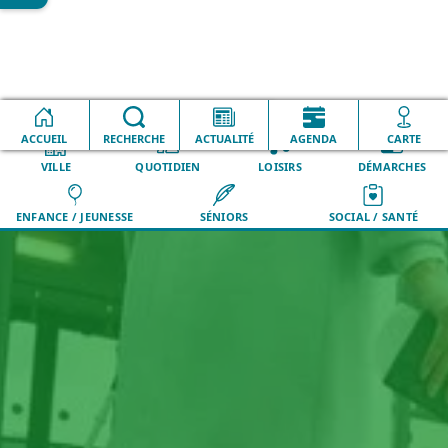
Accueil
Transport
Bus aéroport
ACCUEIL
RECHERCHE
ACTUALITÉ
AGENDA
CARTE
VILLE
QUOTIDIEN
LOISIRS
DÉMARCHES
ENFANCE / JEUNESSE
SÉNIORS
SOCIAL / SANTÉ