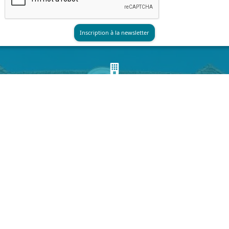
LA MAIRIE
HORAIRES
Lundi au Vendredi
8h30 à 12h et 13h30 à 17h30
Samedi : 8h30 à 12h*
*hors vacances scolaires
NOUS CONTACTER
Téléphone :
03 20 16 99 99
Fax :
03 20 16 99 98
Formulaire de contact
HÔTEL DE VILLE