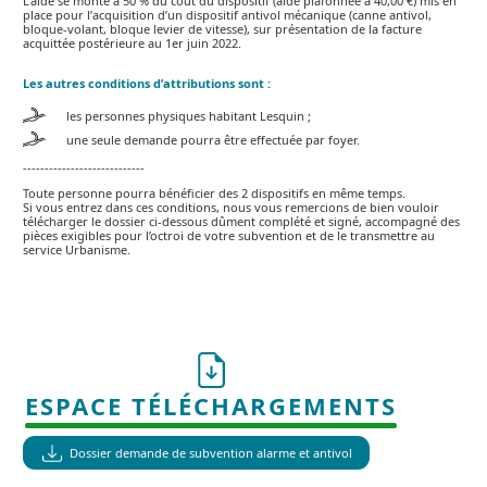
L’aide se monte à 50 % du coût du dispositif (aide plafonnée à 40,00 €) mis en
place pour l’acquisition d’un dispositif antivol mécanique (canne antivol,
bloque-volant, bloque levier de vitesse), sur présentation de la facture
acquittée postérieure au 1er juin 2022.
Les autres conditions d’attributions sont :
les personnes physiques habitant Lesquin ;
une seule demande pourra être effectuée par foyer.
----------------------------
Toute personne pourra bénéficier des 2 dispositifs en même temps.
Si vous entrez dans ces conditions, nous vous remercions de bien vouloir
télécharger le dossier ci-dessous dûment complété et signé, accompagné des
pièces exigibles pour l’octroi de votre subvention et de le transmettre au
service Urbanisme.
ESPACE TÉLÉCHARGEMENTS
Dossier demande de subvention alarme et antivol