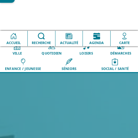
Subventions
Alarme habitation et antivol pour
Accueil
municipales
véhicule automobile
ACCUEIL
RECHERCHE
ACTUALITÉ
AGENDA
CARTE
VILLE
QUOTIDIEN
LOISIRS
DÉMARCHES
ENFANCE / JEUNESSE
SÉNIORS
SOCIAL / SANTÉ