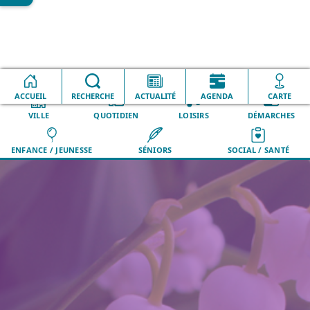
Accueil
Évènements incontournables
1er Mai
ACCUEIL
RECHERCHE
ACTUALITÉ
AGENDA
CARTE
VILLE
QUOTIDIEN
LOISIRS
DÉMARCHES
ENFANCE / JEUNESSE
SÉNIORS
SOCIAL / SANTÉ