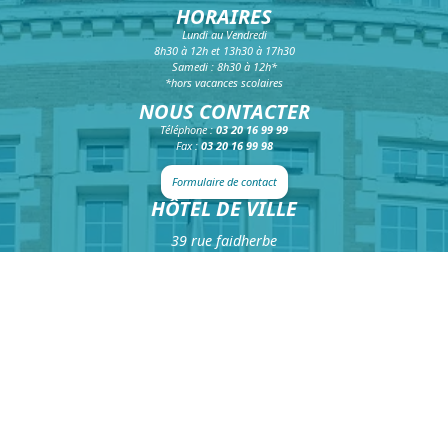
HORAIRES
Lundi au Vendredi
8h30 à 12h et 13h30 à 17h30
Samedi : 8h30 à 12h*
*hors vacances scolaires
NOUS CONTACTER
Téléphone :
03 20 16 99 99
Fax :
03 20 16 99 98
Formulaire de contact
HÔTEL DE VILLE
39 rue faidherbe
CS 20425
59814 Lesquin Cedex