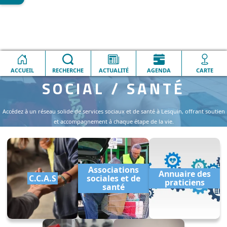
Accueil
SOCIAL / SANTÉ
ACCUEIL
RECHERCHE
ACTUALITÉ
AGENDA
CARTE
SOCIAL / SANTÉ
Accédez à un réseau solide de services sociaux et de santé à Lesquin, offrant soutien
et accompagnement à chaque étape de la vie.
Associations
Annuaire des
C.C.A.S
sociales et de
praticiens
santé