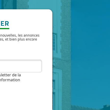
TER
 nouvelles, les annonces
es, et bien plus encore
letter de la
information