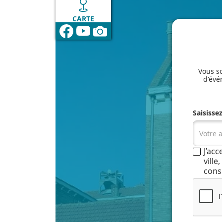
CARTE
Vous so
d'évé
Saisisse
J’ac
vill
cons