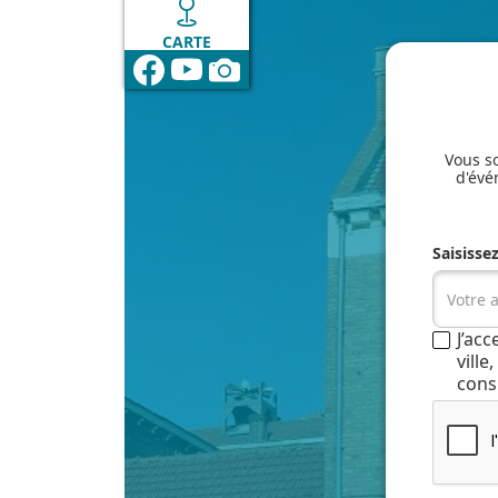
CARTE
Vous so
d'évé
Saisisse
J’ac
vill
cons