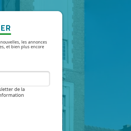
TER
 nouvelles, les annonces
es, et bien plus encore
letter de la
information