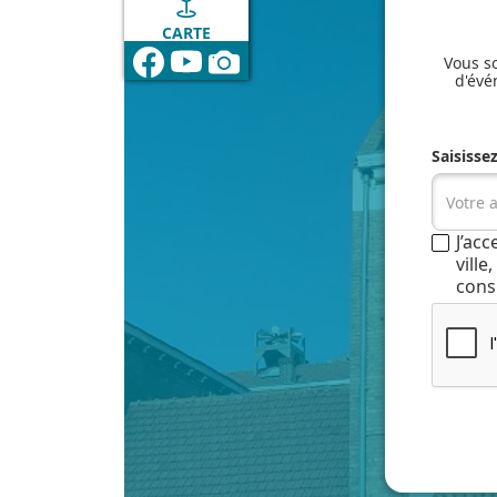
CARTE
Vous so
d'évé
Saisisse
J’ac
vill
cons