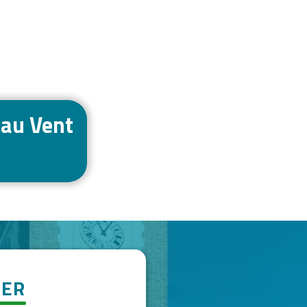
 au Vent
TER