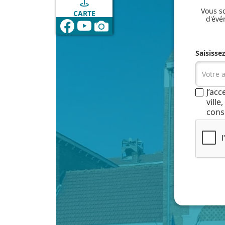
Vous so
CARTE
d'évé
Saisisse
J’ac
vill
cons