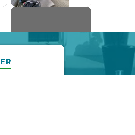
TER
 nouvelles, les annonces
es, et bien plus encore
letter de la
information