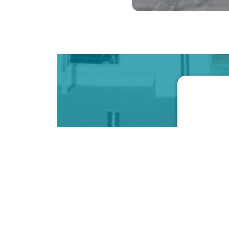
Vous so
d'évé
Saisisse
J’ac
vill