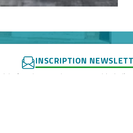
INSCRIPTION NEWSLET
uhaitez être toujours au premier rang pour recevoir les dernières
nements spéciaux, les festivals, les concerts, les rencontres sportiv
directement dans votre boîte de réception ?
z votre adresse email
cepte que mes données soient utilisées pour recevoir la news
e, vous pouvez vous désinscrire à tout moment. Pour plus d’