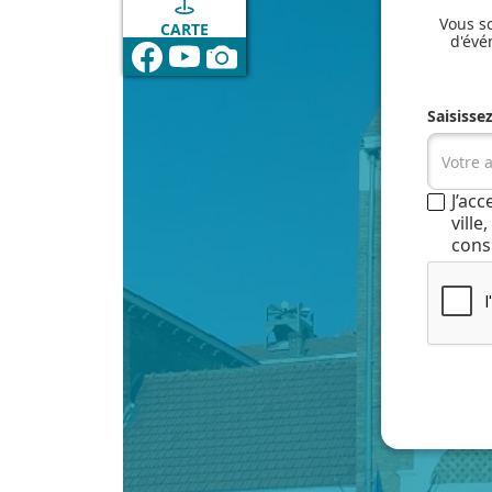
Vous so
CARTE
d'évé
Saisisse
J’ac
vill
cons