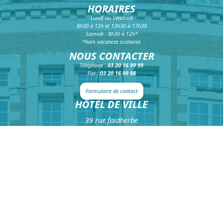
HORAIRES
Lundi au Vendredi
8h30 à 12h et 13h30 à 17h30
Samedi : 8h30 à 12h*
*hors vacances scolaires
NOUS CONTACTER
Téléphone :
03 20 16 99 99
Fax :
03 20 16 99 98
Formulaire de contact
HÔTEL DE VILLE
39 rue faidherbe
CS 20425
59814 Lesquin Cedex