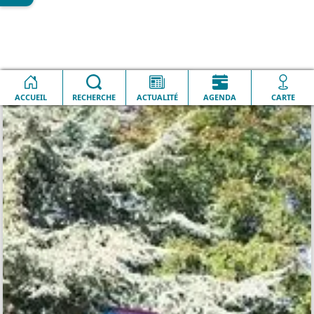
Accueil
QUOTIDIEN
Parc Valmy
ACCUEIL
RECHERCHE
ACTUALITÉ
AGENDA
CARTE