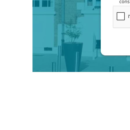
cons
HORAIRE
Lundi au Vend
8h30 à 12h et
Samedi : 8h30
*hors vacances