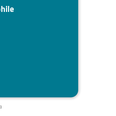
hile
)