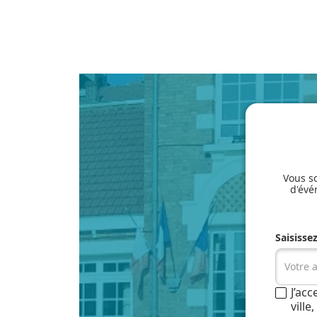
Vous so
d'évé
Saisisse
J’ac
vill