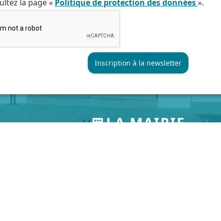
ultez la page «
Politique de protection des données
».
LA MAIRIE
S
NOUS CONTACTER
HÔTEL DE VILLE
redi
Téléphone :
03 20 16 99 99
39 rue faidherbe
 13h30 à 17h30
Fax :
03 20 16 99 98
CS 20425
 à 12h*
59814 Lesquin Cedex
 scolaires
Formulaire de contact