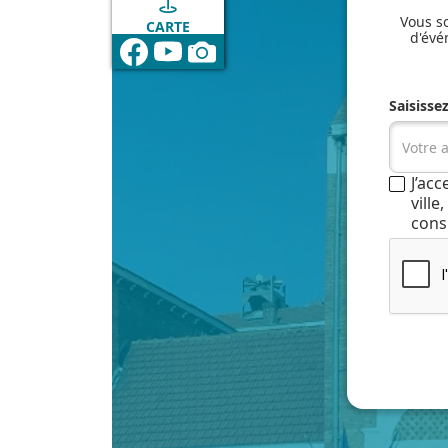
Vous so
CARTE
d'évé
Saisisse
J’ac
vill
cons