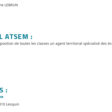
me LEBRUN
L ATSEM :
position de toutes les classes un agent territorial spécialisé des é
 :
ne
810 Lesquin