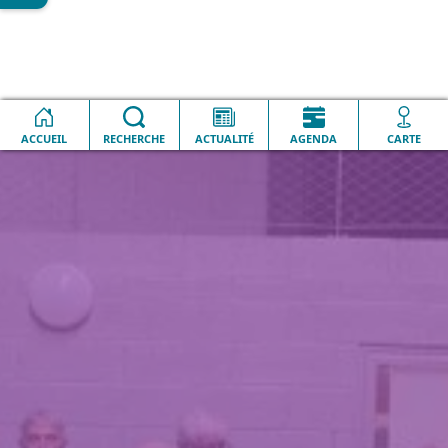
Lesquin en
Semaine bleue 2024 - J1 - Gym
Accueil
image
douce/pétanque/flechettes/tir à l'arc
ACCUEIL
RECHERCHE
ACTUALITÉ
AGENDA
CARTE