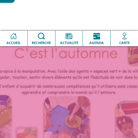
Accueil
Lesquin en image
Relais petite enfance
ACCUEIL
RECHERCHE
ACTUALITÉ
AGENDA
CARTE