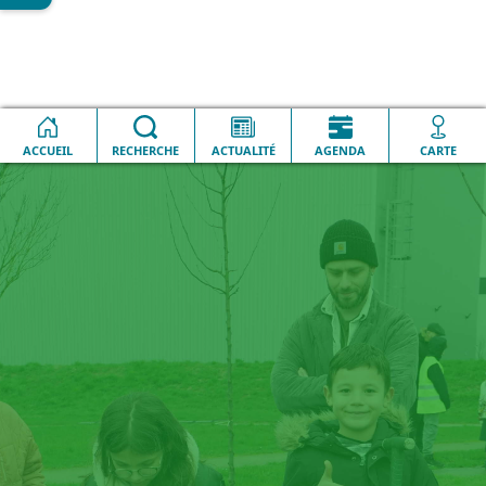
Lesquin en
Plantation d'arbres fruitiers à la plaine
Accueil
image
sportive
ACCUEIL
RECHERCHE
ACTUALITÉ
AGENDA
CARTE