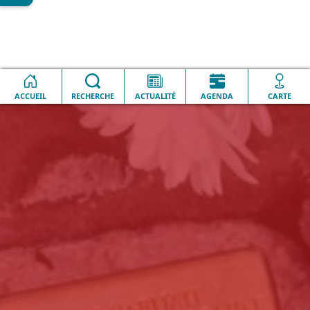
Accueil
Lesquin en image
Hommage à Georges Basquin
ACCUEIL
RECHERCHE
ACTUALITÉ
AGENDA
CARTE