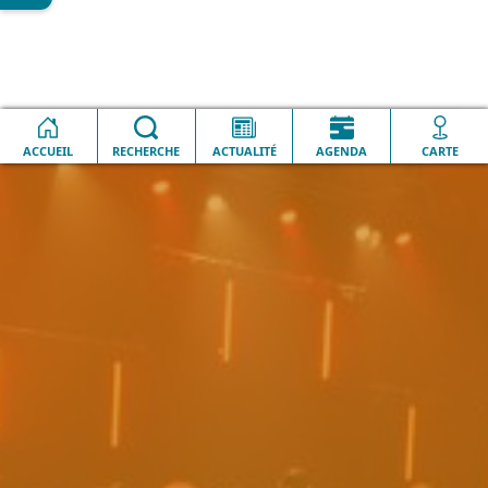
Accueil
Lesquin en image
Fiesta Lille 3000 première partie
ACCUEIL
RECHERCHE
ACTUALITÉ
AGENDA
CARTE