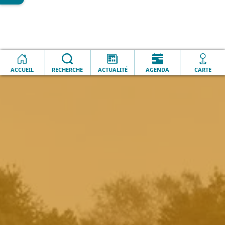
Accueil
Lesquin en image
Cinéma plein air Top Gun : Maverick
ACCUEIL
RECHERCHE
ACTUALITÉ
AGENDA
CARTE