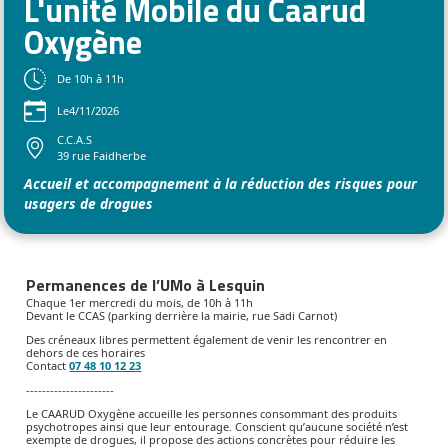
L'unité Mobile du Caarud
Oxygène
De 10h à 11h
Le
4/11/2026
C.C.A.S
39 rue Faidherbe
Accueil et accompagnement à la réduction des risques pour
usagers de drogues
Permanences de l’UMo à Lesquin
Chaque 1er mercredi du mois, de 10h à 11h
Devant le CCAS (parking derrière la mairie, rue Sadi Carnot)
Des créneaux libres permettent également de venir les rencontrer en
dehors de ces horaires
Contact
07 48 10 12 23
----------------------
Le CAARUD Oxygène accueille les personnes consommant des produits
psychotropes ainsi que leur entourage. Conscient qu’aucune société n’est
exempte de drogues, il propose des actions concrètes pour réduire les