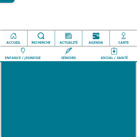
Accueil
Événements
L'unité Mobile du Caarud Oxygène
ACCUEIL
VILLE
RECHERCHE
QUOTIDIEN
ACTUALITÉ
LOISIRS
AGENDA
DÉMARCHES
CARTE
ENFANCE / JEUNESSE
SÉNIORS
SOCIAL / SANTÉ