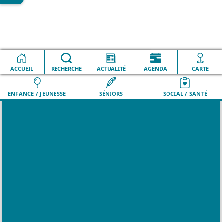
Accueil
Événements
Heure du conte
ACCUEIL
VILLE
RECHERCHE
QUOTIDIEN
ACTUALITÉ
LOISIRS
AGENDA
DÉMARCHES
CARTE
ENFANCE / JEUNESSE
SÉNIORS
SOCIAL / SANTÉ