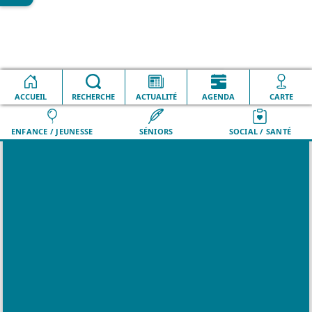
Accueil
Événements
Déchèterie mobile
ACCUEIL
VILLE
RECHERCHE
QUOTIDIEN
ACTUALITÉ
LOISIRS
AGENDA
DÉMARCHES
CARTE
ENFANCE / JEUNESSE
SÉNIORS
SOCIAL / SANTÉ