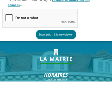
données
».
LA MAIRIE
HORAIRES
Lundi au Vendredi
8h30 à 12h et 13h30 à 17h30
Samedi : 8h30 à 12h*
*hors vacances scolaires
NOUS CONTACTER
Téléphone :
03 20 16 99 99
Fax :
03 20 16 99 98