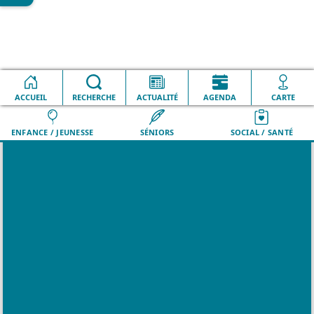
ACCUEIL
VILLE
RECHERCHE
QUOTIDIEN
ACTUALITÉ
LOISIRS
AGENDA
DÉMARCHES
CARTE
ENFANCE / JEUNESSE
SÉNIORS
SOCIAL / SANTÉ