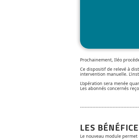
Prochainement, Iléo procéder
Ce dispositif de relevé à di
intervention manuelle. L’ins
L’opération sera menée quart
Les abonnés concernés reçoiv
--------------------------------------
LES BÉNÉFIC
Le nouveau module permet d