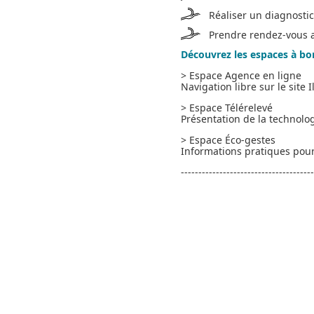
Réaliser un diagnosti
Prendre rendez-vous a
Découvrez les espaces à bo
> Espace Agence en ligne
Navigation libre sur le site 
> Espace Télérelevé
Présentation de la technologi
> Espace Éco-gestes
Informations pratiques pour 
--------------------------------------
Pour en savoir plus :
www.mel-ileo.fr/telereleve
Accueil
Actualités
L