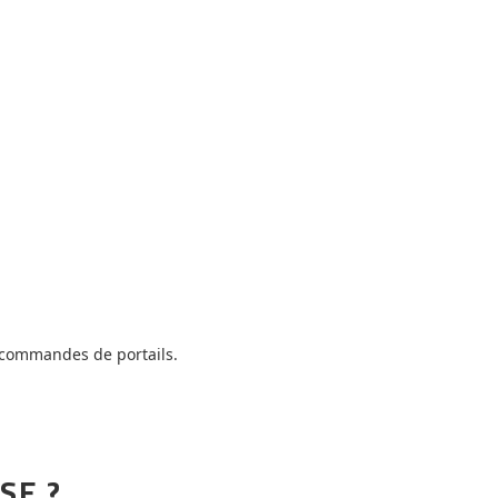
.
lécommandes de portails.
SE ?