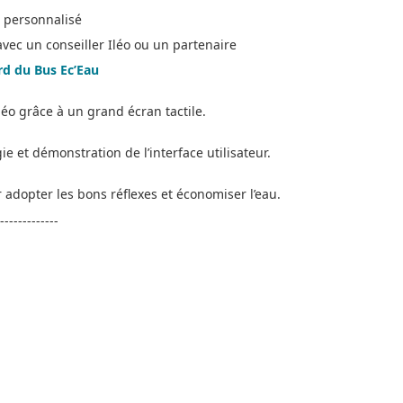
c personnalisé
vec un conseiller Iléo ou un partenaire
rd du Bus Ec’Eau
Iléo grâce à un grand écran tactile.
e et démonstration de l’interface utilisateur.
adopter les bons réflexes et économiser l’eau.
-------------
.aspx
e télérelevé arrive à Lesquin
INSCRIPTION NEWSLET