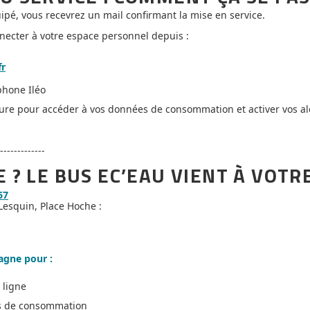
ipé, vous recevrez un mail confirmant la mise en service.
necter à votre espace personnel depuis :
fr
phone Iléo
ure pour accéder à vos données de consommation et activer vos ale
-------------
E ? LE BUS EC’EAU VIENT À VOT
67
Lesquin, Place Hoche :
agne pour :
 ligne
es de consommation