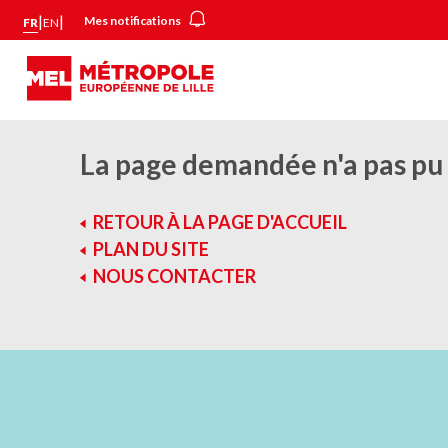
Aller
Panneau de gestion des cookies
|
|
Mes notifications
FR
EN
au
contenu
principal
La page demandée n'a pas pu 
RETOUR À LA PAGE D'ACCUEIL
PLAN DU SITE
NOUS CONTACTER