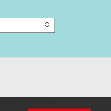
Lancer
la
recherche