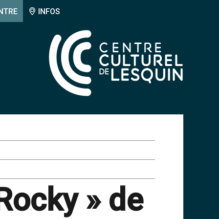
NTRE
INFOS
 Rocky » de