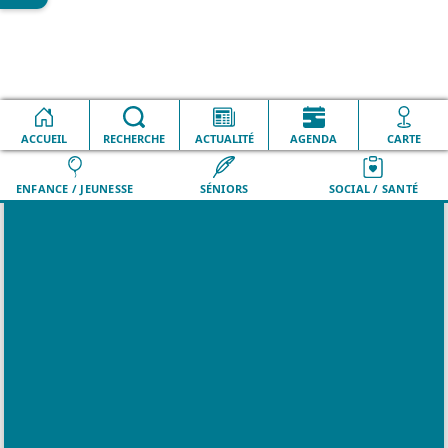
ACCUEIL
VILLE
RECHERCHE
QUOTIDIEN
ACTUALITÉ
LOISIRS
AGENDA
DÉMARCHES
CARTE
ENFANCE / JEUNESSE
SÉNIORS
SOCIAL / SANTÉ