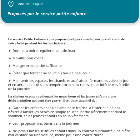
Ville de Lesquin
Proposés par le service petite enfance
𝐋𝐞 𝐬𝐞𝐫𝐯𝐢𝐜𝐞 𝐏𝐞𝐭𝐢𝐭𝐞 𝐄𝐧𝐟𝐚𝐧𝐜𝐞 𝐯𝐨𝐮𝐬 𝐩𝐫𝐨𝐩𝐨𝐬𝐞 𝐪𝐮𝐞𝐥𝐪𝐮𝐞𝐬 𝐜𝐨𝐧𝐬𝐞𝐢𝐥𝐬 𝐩𝐨𝐮𝐫 𝐩𝐫𝐞𝐧𝐝𝐫𝐞 𝐬𝐨𝐢𝐧 𝐝𝐞
𝐯𝐨𝐭𝐫𝐞 𝐛𝐞́𝐛𝐞́ 𝐩𝐞𝐧𝐝𝐚𝐧𝐭 𝐥𝐞𝐬 𝐟𝐨𝐫𝐭𝐞𝐬 𝐜𝐡𝐚𝐥𝐞𝐮𝐫𝐬.
🔸 Donner à boire régulièrement de l’eau
🔸 Mouiller son corps
🔸 Manger en quantité suffisante
🔸 Éviter que l’enfant ne court ou bouge beaucoup
🔸 Maintenir les espaces, les chambres au frais en fermant les volets le jour
et en aérant la nuit si les températures sont redevenues inférieures à celles
de la journée
𝐋𝐚 𝐜𝐡𝐚𝐥𝐞𝐮𝐫 𝐞𝐱𝐩𝐨𝐬𝐞 𝐫𝐚𝐩𝐢𝐝𝐞𝐦𝐞𝐧𝐭 𝐥𝐞𝐬 𝐧𝐨𝐮𝐫𝐫𝐢𝐬𝐬𝐨𝐧𝐬 𝐞𝐭 𝐥𝐞𝐬 𝐣𝐞𝐮𝐧𝐞𝐬 𝐞𝐧𝐟𝐚𝐧𝐭𝐬 𝐚̀ 𝐮𝐧𝐞
𝐝𝐞́𝐬𝐡𝐲𝐝𝐫𝐚𝐭𝐚𝐭𝐢𝐨𝐧 𝐪𝐮𝐢 𝐩𝐞𝐮𝐭 𝐞̂𝐭𝐫𝐞 𝐠𝐫𝐚𝐯𝐞. 𝐈𝐥 𝐞𝐬𝐭 𝐝𝐨𝐧𝐜 𝐞𝐬𝐬𝐞𝐧𝐭𝐢𝐞𝐥 𝐝𝐞 :
🔸 Garder les enfants dans une ambiance fraîche. A l’intérieur, ne pas
hésiter à laisser les bébés en simple couche, particulièrement pendant le
sommeil, et les jeunes enfants en sous-vêtements.
🔸 Leur proposer des bains dans la journée
🔸 Ne jamais laisser seuls les enfants dans un endroit surchauffé, une pièce
mal ventilée ou une voiture, même pour une courte durée