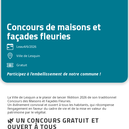
Concours de maisons et
façades fleuries
Le
au
4/6/2026
Ville de Lesquin
Gratuit
Participez à l’embellissement de notre commune !
La Ville de Lesquin a le plaisir de lancer l’édition 2026 de son traditionnel
Concours des Maisons et Façades Fleuries.
Un événement convivial et ouvert à tous les habitants, qui récompense
l’engagement en faveur du cadre de vie et de la mise en valeur du
patrimoine par le végétal.
🌿 UN CONCOURS GRATUIT ET
OUVERT À TOUS