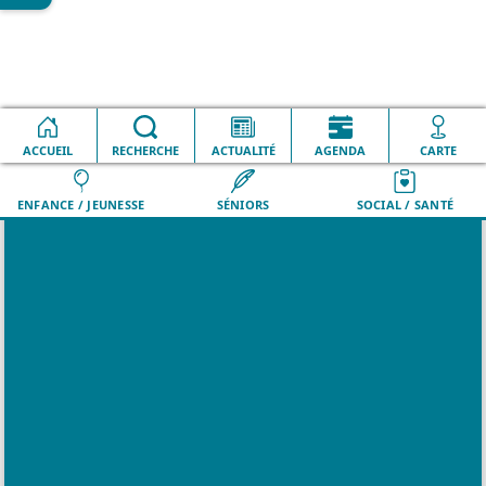
ACCUEIL
VILLE
RECHERCHE
QUOTIDIEN
ACTUALITÉ
LOISIRS
AGENDA
DÉMARCHES
CARTE
ENFANCE / JEUNESSE
SÉNIORS
SOCIAL / SANTÉ