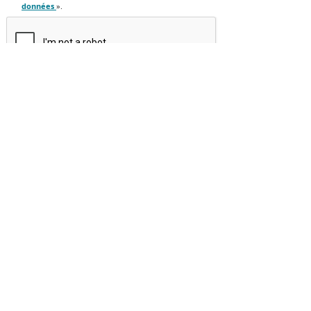
données
».
LA MAIRIE
HORAIRES
Lundi au Vendredi
8h30 à 12h et 13h30 à 17h30
Samedi : 8h30 à 12h*
*hors vacances scolaires
NOUS CONTACTER
Téléphone :
03 20 16 99 99
Fax :
03 20 16 99 98