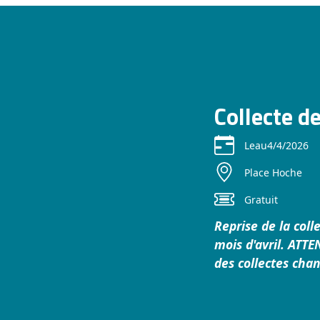
Collecte d
Le
au
4/4/2026
Place Hoche
Gratuit
Reprise de la coll
mois d'avril. ATT
des collectes cha