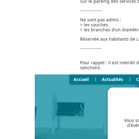
Sur le parking des services
--------------
Ne sont pas admis :
> les souches
> les branches d’un diamètr
Réservée aux habitants de L
--------------
Pour rappel : il est interdi
sanctions.
Accueil
Actualités
C
Vous so
d'évé