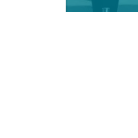
letter de la
information