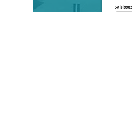
Saisisse
J’ac
vill
cons